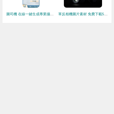
圖司機 在線一鍵生成專業攝影器材圖片與設計模板
單反相機圖片素材 免費下載501145503號VRF高清攝影作品（JPG格式）