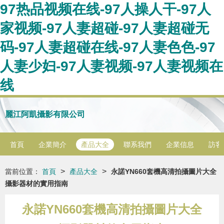
97热品视频在线-97人操人干-97人
家视频-97人妻超碰-97人妻超碰无
码-97人妻超碰在线-97人妻色色-97
人妻少妇-97人妻视频-97人妻视频在
线
麗江阿凱攝影有限公司
首頁
企業簡介
產品大全
聯系我們
企業信息
訪客
>
>
當前位置：
首頁
產品大全
永諾YN660套機高清拍攝圖片大全
攝影器材的實用指南
永諾YN660套機高清拍攝圖片大全