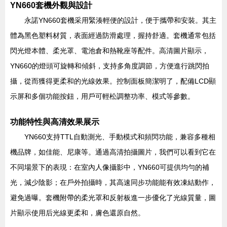
YN660套機外觀與設計
永諾YN660套機采用緊湊輕便的設計，便于攜帶和安裝。其主
體為黑色塑料材質，表面經過防滑處理，握持舒適。套機通常包括
閃光燈本體、柔光罩、電池倉和熱靴座等配件。高清圖片顯示，
YN660的燈頭可旋轉和傾斜，支持多角度調節，方便進行跳閃拍
攝，從而獲得更柔和的光線效果。控制面板簡潔明了，配備LCD顯
示屏和多個功能按鈕，用戶可輕松調整功率、模式等參數。
功能特性與高清效果展示
YN660支持TTL自動測光、手動模式和頻閃功能，兼容多種相
機品牌，如佳能、尼康等。通過高清拍攝圖片，我們可以看到它在
不同場景下的表現：在室內人像攝影中，YN660可提供均勻的補
光，減少陰影；在戶外拍攝時，其高速同步功能能有效凍結動作，
避免過曝。套機附帶的柔光罩和反射板進一步優化了光線質量，圖
片顯示使用后光線更柔和，膚色還原自然。