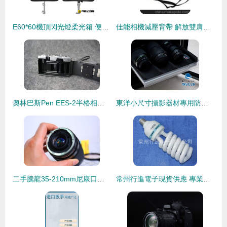
E60*60機頂閃光燈柔光箱 便攜式柔光罩，功能全面的攝影附件解析
佳能相機減壓背帶 解放雙肩，專注創作
奧林巴斯Pen EES-2半格相機 二手交易中的經典之選
東洋小尺寸攝影器材專用防潮箱ED 41CDB試用體驗
二手騰龍35-210mm尼康口鏡頭 百搭環交易指南與市場分析
常州行進電子現貨供應 專業攝影燈泡與攝影器材全解析